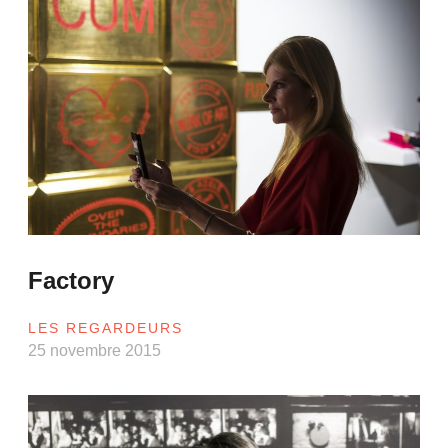
Factory
LES REGARDEURS
25 novembre 2015