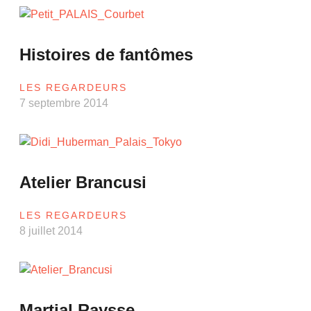
Histoires de fantômes
LES REGARDEURS
7 septembre 2014
Atelier Brancusi
LES REGARDEURS
8 juillet 2014
Martial Raysse