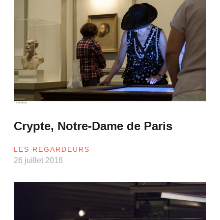
Crypte, Notre-Dame de Paris
LES REGARDEURS
26 juillet 2018