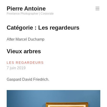
Aller
Pierre Antoine
au
Freelance Photographer | Corporate
contenu
principal
Catégorie :
Les regardeurs
After Marcel Duchamp
Vieux arbres
LES REGARDEURS
7 juin 2019
Gaspard David Friedrich.