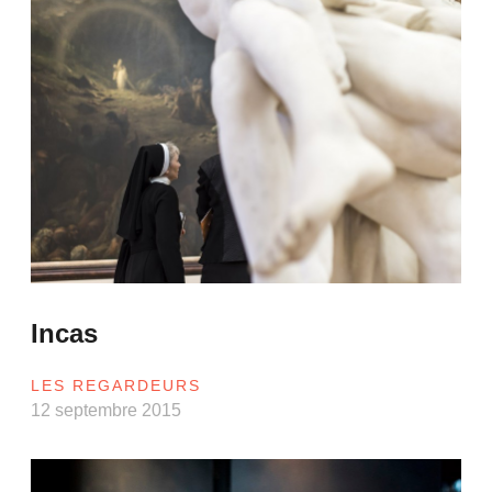
Incas
LES REGARDEURS
12 septembre 2015