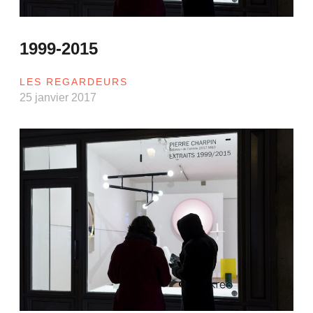
1999-2015
LES REGARDEURS
25 janvier 2017