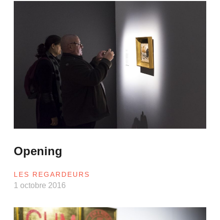
Opening
LES REGARDEURS
1 octobre 2016