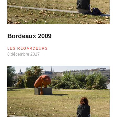
Bordeaux 2009
LES REGARDEURS
8 décembre 2017