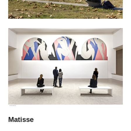
Matisse