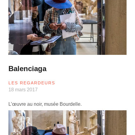
Balenciaga
LES REGARDEURS
18 mars 2017
L’œuvre au noir, musée Bourdelle.