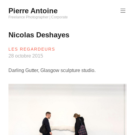
Aller
Pierre Antoine
au
Freelance Photographer | Corporate
contenu
principal
Nicolas Deshayes
LES REGARDEURS
28 octobre 2015
Darling Gutter, Glasgow sculpture studio.