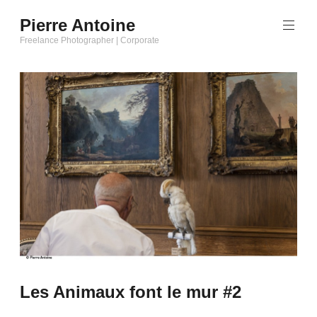
Aller
Pierre Antoine
au
Freelance Photographer | Corporate
contenu
principal
Les Animaux font le mur #2