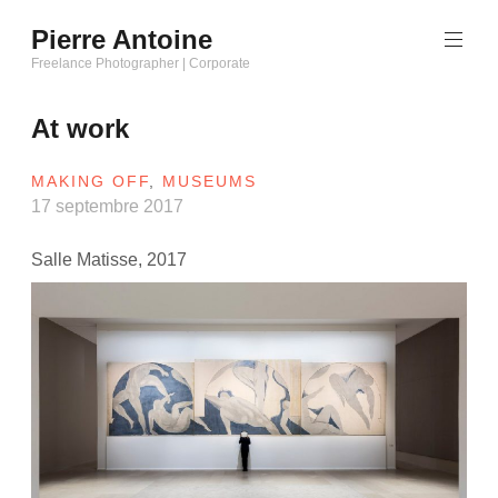
Aller
Pierre Antoine
au
Freelance Photographer | Corporate
contenu
principal
At work
MAKING OFF
,
MUSEUMS
17 septembre 2017
Salle Matisse, 2017