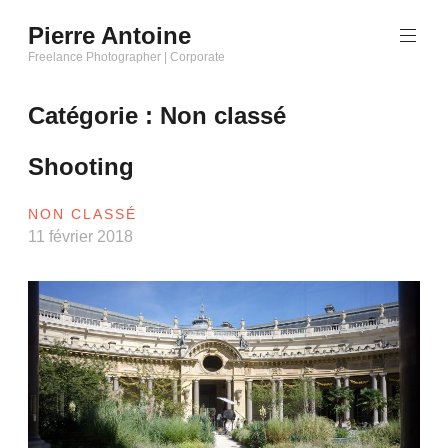
Aller
Pierre Antoine
au
Freelance Photographer | Corporate
contenu
principal
Catégorie :
Non classé
Shooting
NON CLASSÉ
11 février 2018