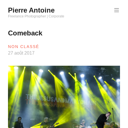
Aller
Pierre Antoine
au
Freelance Photographer | Corporate
contenu
principal
Comeback
NON CLASSÉ
27 août 2017