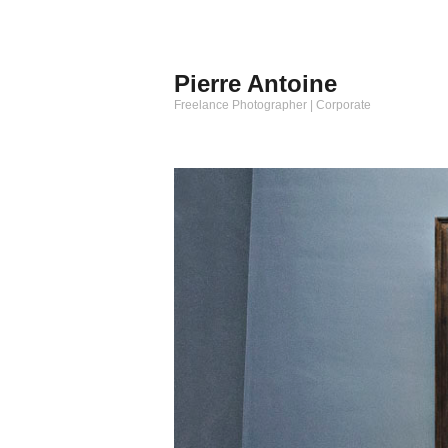
Aller
au
contenu
Pierre Antoine
principal
Freelance Photographer | Corporate